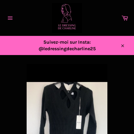
Passer
au
contenu
Pa
Navigation
Suivez-moi sur Insta:
@ledressingdecharline25
Close