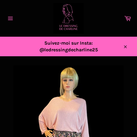
Passer
au
contenu
Pa
Navigation
Suivez-moi sur Insta:
@ledressingdecharline25
Close