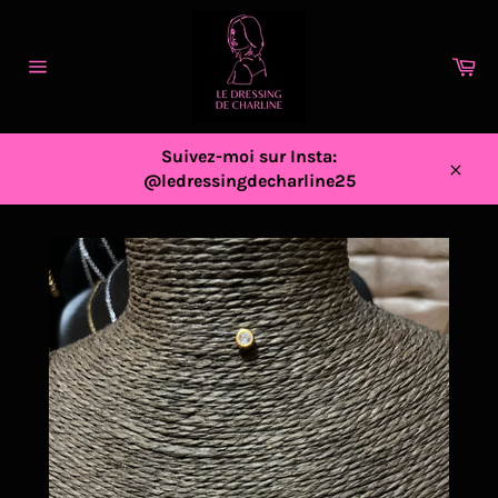
Passer
au
contenu
Pa
Navigation
Suivez-moi sur Insta:
@ledressingdecharline25
Close