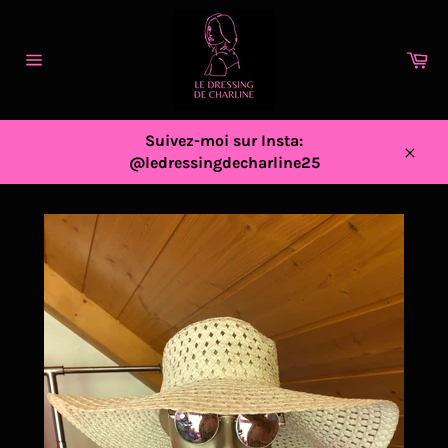
Passer
au
contenu
Pa
Navigation
Suivez-moi sur Insta:
@ledressingdecharline25
Close